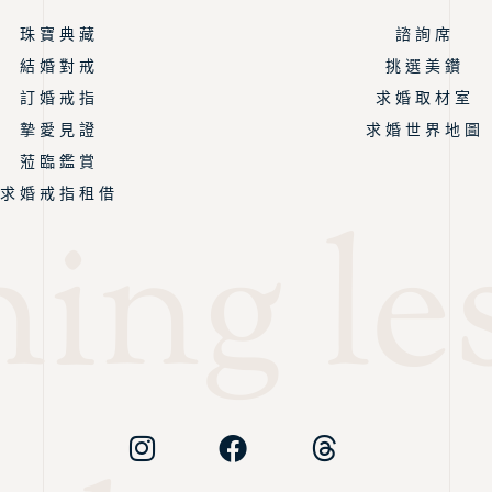
珠 寶 典 藏
諮 詢 席
結 婚 對 戒
挑 選 美 鑽
訂 婚 戒 指
求 婚 取 材 室
摯 愛 見 證
求 婚 世 界 地 圖
蒞 臨 鑑 賞
求 婚 戒 指 租 借
ing les