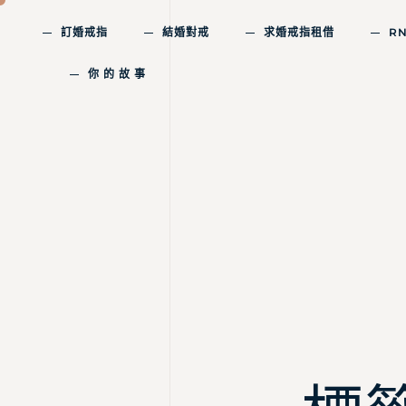
訂婚戒指
結婚對戒
求婚戒指租借
R
你 的 故 事