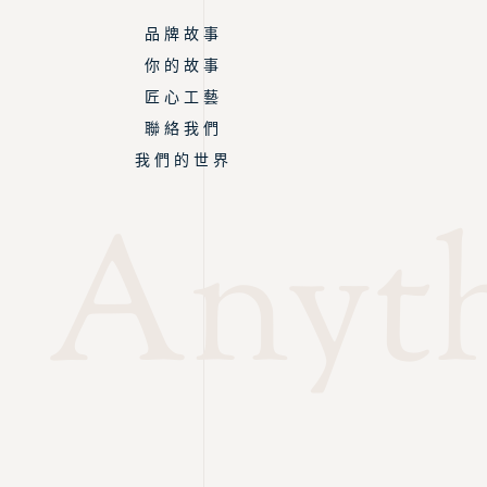
品 牌 故 事
你 的 故 事
匠 心 工 藝
聯 絡 我 們
我 們 的 世 界
Anyth