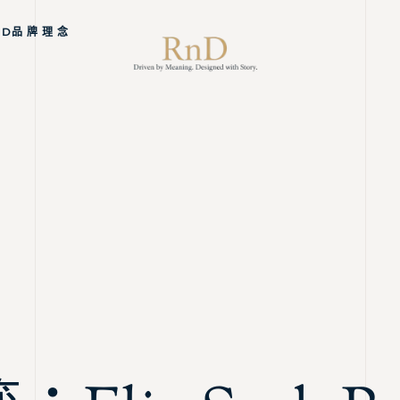
ND品 牌 理 念