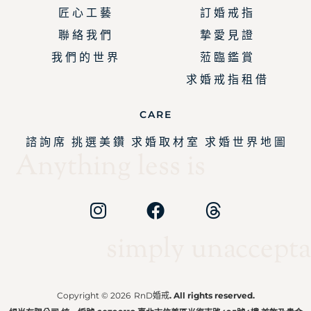
匠 心 工 藝
訂 婚 戒 指
聯 絡 我 們
摯 愛 見 證
我 們 的 世 界
蒞 臨 鑑 賞
求 婚 戒 指 租 借
CARE
諮 詢 席
挑 選 美 鑽
求 婚 取 材 室
求 婚 世 界 地 圖
Anything less is
simply unaccepta
Copyright © 2026
RnD婚戒
. All rights reserved.