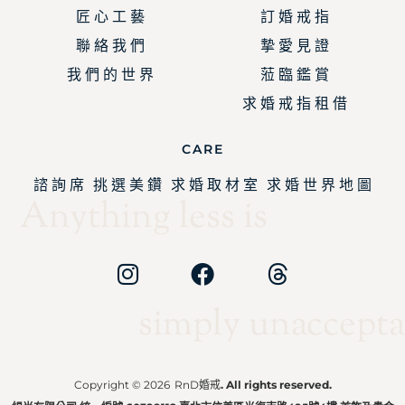
匠 心 工 藝
訂 婚 戒 指
聯 絡 我 們
摯 愛 見 證
我 們 的 世 界
蒞 臨 鑑 賞
求 婚 戒 指 租 借
CARE
諮 詢 席
挑 選 美 鑽
求 婚 取 材 室
求 婚 世 界 地 圖
Anything less is
simply unaccepta
Copyright © 2026
RnD婚戒
. All rights reserved.