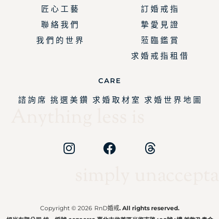
匠 心 工 藝
訂 婚 戒 指
聯 絡 我 們
摯 愛 見 證
我 們 的 世 界
蒞 臨 鑑 賞
求 婚 戒 指 租 借
CARE
諮 詢 席
挑 選 美 鑽
求 婚 取 材 室
求 婚 世 界 地 圖
Anything less is
simply unaccepta
Copyright © 2026
RnD婚戒
. All rights reserved.