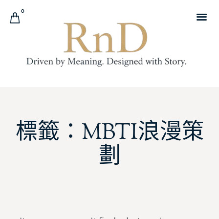
0
標籤：MBTI浪漫策
劃