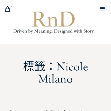
0
標籤：Nicole
Milano