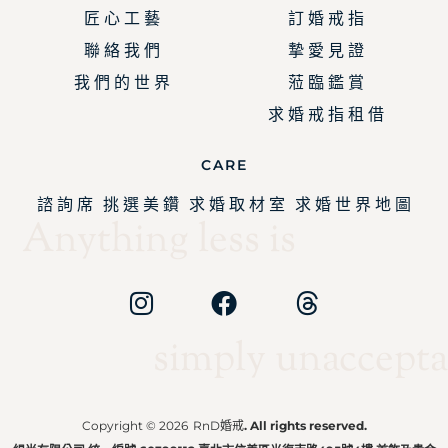
匠 心 工 藝
訂 婚 戒 指
聯 絡 我 們
摯 愛 見 證
我 們 的 世 界
蒞 臨 鑑 賞
求 婚 戒 指 租 借
CARE
諮 詢 席
挑 選 美 鑽
求 婚 取 材 室
求 婚 世 界 地 圖
Anything less is
simply unaccepta
Copyright © 2026
RnD婚戒
. All rights reserved.