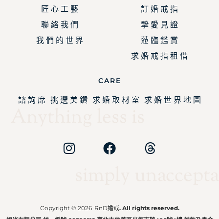
匠 心 工 藝
訂 婚 戒 指
聯 絡 我 們
摯 愛 見 證
我 們 的 世 界
蒞 臨 鑑 賞
求 婚 戒 指 租 借
CARE
諮 詢 席
挑 選 美 鑽
求 婚 取 材 室
求 婚 世 界 地 圖
Anything less is
simply unaccepta
Copyright © 2026
RnD婚戒
. All rights reserved.