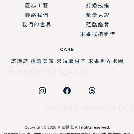
匠 心 工 藝
訂 婚 戒 指
聯 絡 我 們
摯 愛 見 證
我 們 的 世 界
蒞 臨 鑑 賞
求 婚 戒 指 租 借
CARE
諮 詢 席
挑 選 美 鑽
求 婚 取 材 室
求 婚 世 界 地 圖
Anything less is
simply unaccepta
Copyright © 2026
RnD婚戒
. All rights reserved.