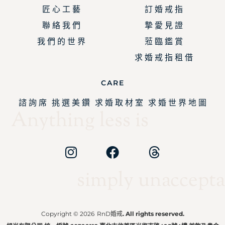
匠 心 工 藝
訂 婚 戒 指
聯 絡 我 們
摯 愛 見 證
我 們 的 世 界
蒞 臨 鑑 賞
求 婚 戒 指 租 借
CARE
諮 詢 席
挑 選 美 鑽
求 婚 取 材 室
求 婚 世 界 地 圖
Anything less is
simply unaccepta
Copyright © 2026
RnD婚戒
. All rights reserved.