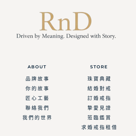
ABOUT
STORE
品 牌 故 事
珠 寶 典 藏
你 的 故 事
結 婚 對 戒
匠 心 工 藝
訂 婚 戒 指
聯 絡 我 們
摯 愛 見 證
我 們 的 世 界
蒞 臨 鑑 賞
求 婚 戒 指 租 借