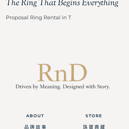
The Ring That Begins Everything
Proposal Ring Rental in T
ABOUT
STORE
品 牌 故 事
珠 寶 典 藏