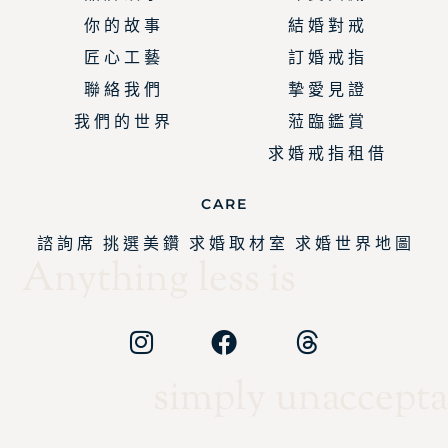
你 的 故 事
結 婚 對 戒
匠 心 工 藝
訂 婚 戒 指
聯 絡 我 們
摯 愛 見 證
我 們 的 世 界
蒞 臨 鑑 賞
求 婚 戒 指 租 借
CARE
諮 詢 席
挑 選 美 鑽
求 婚 取 材 室
求 婚 世 界 地 圖
Anything less is
simply unaccepta