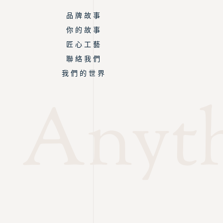
品 牌 故 事
你 的 故 事
匠 心 工 藝
聯 絡 我 們
我 們 的 世 界
Anyth