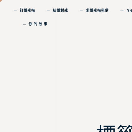
訂婚戒指
結婚對戒
求婚戒指租借
R
你 的 故 事