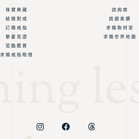
珠 寶 典 藏
諮 詢 席
結 婚 對 戒
挑 選 美 鑽
訂 婚 戒 指
求 婚 取 材 室
摯 愛 見 證
求 婚 世 界 地 圖
蒞 臨 鑑 賞
求 婚 戒 指 租 借
ing les