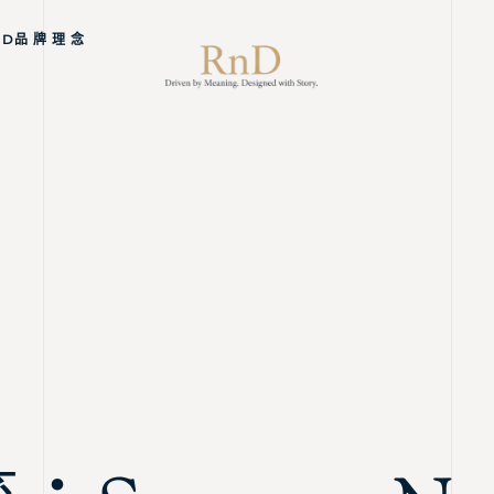
ND品 牌 理 念