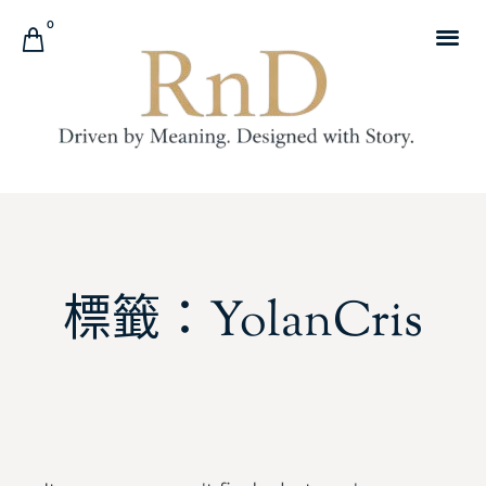
0
標籤：YolanCris