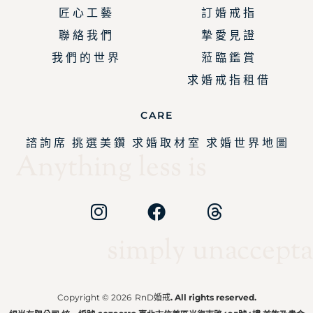
匠 心 工 藝
訂 婚 戒 指
聯 絡 我 們
摯 愛 見 證
我 們 的 世 界
蒞 臨 鑑 賞
求 婚 戒 指 租 借
CARE
諮 詢 席
挑 選 美 鑽
求 婚 取 材 室
求 婚 世 界 地 圖
Anything less is
simply unaccepta
Copyright © 2026
RnD婚戒
. All rights reserved.