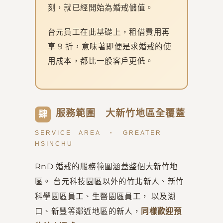
刻，就已經開始為婚戒儲值。
台元員工在此基礎上，租借費用再
享 9 折，意味著即便是求婚戒的使
用成本，都比一般客戶更低。
服務範圍 大新竹地區全覆蓋
肆
SERVICE AREA ・ GREATER
HSINCHU
RnD 婚戒的服務範圍涵蓋整個大新竹地
區。 台元科技園區以外的竹北新人、新竹
科學園區員工、生醫園區員工， 以及湖
口、新豐等鄰近地區的新人，
同樣歡迎預