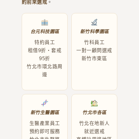
約前來選戒
。
台元科技園區
新竹科學園區
特約員工
竹科員工
租借9折・套戒
一對一顧問選戒
95折
新竹市東區
竹北市環北路周
邊
新竹生醫園區
竹北市各區
生醫產業員工
竹北在地新人
預約即可服務
就近選戒