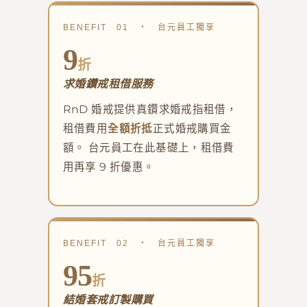
BENEFIT 01 ・ 台元員工獨享
9
折
求婚鑽戒租借服務
RnD 婚戒提供真鑽求婚戒指租借，
租借費用
全額折抵
正式婚戒購買金
額。 台元員工在此基礎上，租借費
用再享 9 折優惠。
BENEFIT 02 ・ 台元員工獨享
95
折
結婚套戒訂製購買