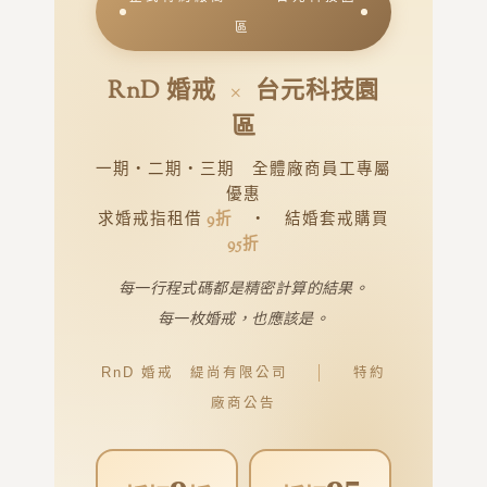
區
RnD 婚戒
×
台元科技園
區
一期・二期・三期 全體廠商員工專屬
優惠
求婚戒指租借
9折
・ 結婚套戒購買
95折
每一行程式碼都是精密計算的結果。
每一枚婚戒，也應該是。
RnD 婚戒 緹尚有限公司
│
特約
廠商公告