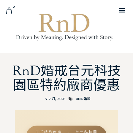
0
RnD婚戒台元科技
園區特約廠商優惠
7 7 月, 2026
RND婚戒
正式特約廠商 ・ 台元科技園