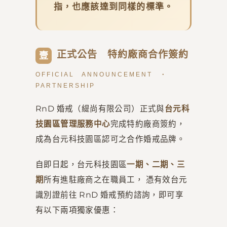
指，也應該達到同樣的標準。
正式公告 特約廠商合作簽約
壹
OFFICIAL ANNOUNCEMENT ・
PARTNERSHIP
RnD 婚戒（緹尚有限公司）正式與
台元科
技園區管理服務中心
完成特約廠商簽約，
成為台元科技園區認可之合作婚戒品牌。
自即日起，台元科技園區
一期、二期、三
期
所有進駐廠商之在職員工， 憑有效台元
識別證前往 RnD 婚戒預約諮詢，即可享
有以下兩項獨家優惠：