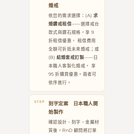
婚戒
依您的需求選擇：(A)
求
婚鑽戒租借
——選擇戒台
款式與鑽石規格，享 9
折租借優惠， 租借費用
全額可折抵未來婚戒；或
(B)
結婚套戒訂製
——日
本職人客製化婚戒， 享
95 折購買優惠。兩者可
依序進行。
刻字定案 日本職人開
始製作
確認設計、刻字、金屬材
質後，RnD 顧問將訂單