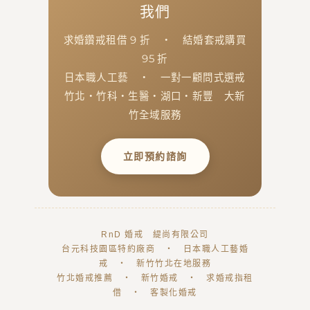
我們
求婚鑽戒租借 9 折 ・ 結婚套戒購買
95 折
日本職人工藝 ・ 一對一顧問式選戒
竹北・竹科・生醫・湖口・新豐 大新
竹全域服務
立即預約諮詢
RnD 婚戒 緹尚有限公司
台元科技園區特約廠商 ・ 日本職人工藝婚
戒 ・ 新竹竹北在地服務
竹北婚戒推薦 ・ 新竹婚戒 ・ 求婚戒指租
借 ・ 客製化婚戒