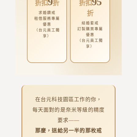
9
95
折扣
折
折扣
折
求婚鑽戒
租借服務專屬
結婚套戒
優惠
訂製購買專屬
（台元員工獨
優惠
享）
（台元員工獨
享）
在台元科技園區工作的你，
每天面對的是奈米等級的精度
要求——
那麼，送給另一半的那枚戒