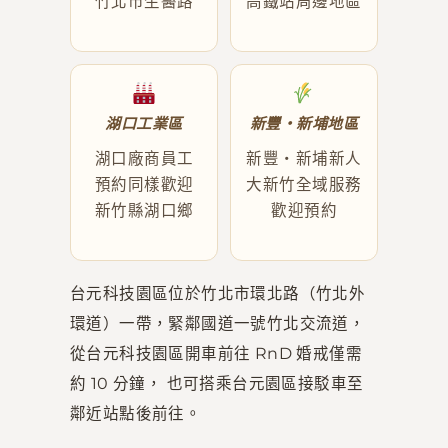
竹北市生醫路
高鐵站周邊地區
湖口工業區
新豐・新埔地區
湖口廠商員工
新豐・新埔新人
預約同樣歡迎
大新竹全域服務
新竹縣湖口鄉
歡迎預約
台元科技園區位於竹北市環北路（竹北外
環道）一帶，緊鄰國道一號竹北交流道，
從台元科技園區開車前往 RnD 婚戒僅需
約 10 分鐘， 也可搭乘台元園區接駁車至
鄰近站點後前往。