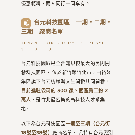
優惠範疇，兩人同行一同享有。
台元科技園區 一期・二期・
貳
三期 廠商名單
TENANT DIRECTORY ・ PHASE
1 · 2 · 3
台元科技園區是全台灣規模最大的民間開
發科技園區， 位於新竹縣竹北市，由裕隆
集團旗下台元紡織與文生開發共同開發，
目前進駐公司約 300 家、園區員工約 2
萬人
，是竹北最密集的高科技人才聚集
地。
以下為台元科技園區
一期至三期（台元街
18號至38號）
廠商名單， 凡持有台元識別