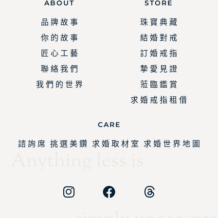
ABOUT
STORE
品 牌 故 事
珠 寶 典 藏
你 的 故 事
結 婚 對 戒
匠 心 工 藝
訂 婚 戒 指
聯 絡 我 們
摯 愛 見 證
我 們 的 世 界
蒞 臨 鑑 賞
求 婚 戒 指 租 借
CARE
諮 詢 席
挑 選 美 鑽
求 婚 取 材 室
求 婚 世 界 地 圖
Anything less is