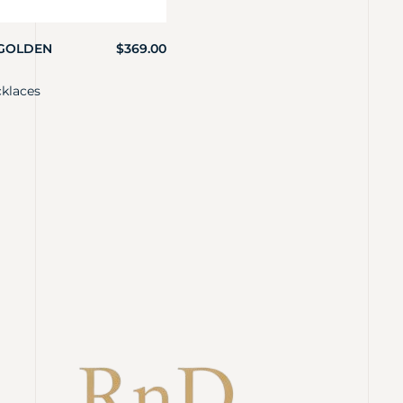
GOLDEN
$
369.00
klaces