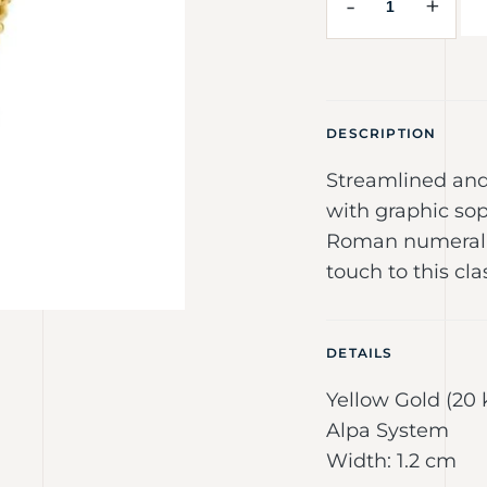
-
+
DESCRIPTION
Streamlined and
with graphic sop
Roman numeral 
touch to this cla
DETAILS
Yellow Gold (20 
Alpa System
Width: 1.2 cm