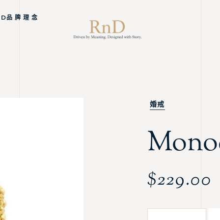
ND品 牌 理 念
婚戒
Mono
$
229.00