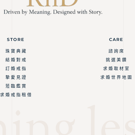
STORE
CARE
珠 寶 典 藏
諮 詢 席
結 婚 對 戒
挑 選 美 鑽
訂 婚 戒 指
求 婚 取 材 室
摯 愛 見 證
求 婚 世 界 地 圖
蒞 臨 鑑 賞
求 婚 戒 指 租 借
ng les