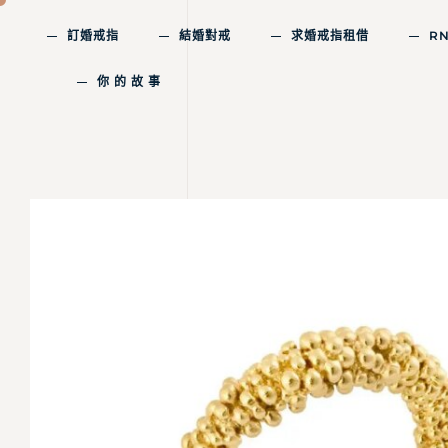
訂婚戒指
結婚對戒
求婚戒指租借
R
你 的 故 事