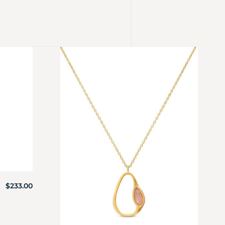
$
233.00