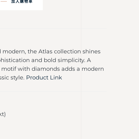
加入購物車
 modern, the Atlas collection shines
histication and bold simplicity. A
motif with diamonds adds a modern
ssic style.
Product Link
kt)