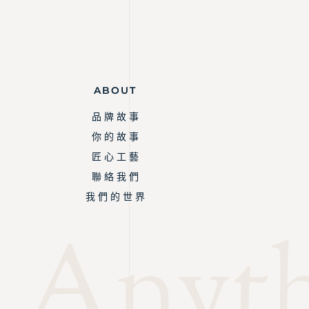
ABOUT
品 牌 故 事
你 的 故 事
匠 心 工 藝
聯 絡 我 們
我 們 的 世 界
Anythi