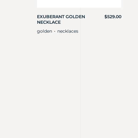
EXUBERANT GOLDEN
$
529.00
NECKLACE
golden
necklaces
・