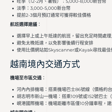
旺季（12-2月、暑假）：5,000-8,000新台幣
淡季：3,000-5,000新台幣
提前2-3個月預訂通常可獲得較佳價格
航班選擇建議
：
選擇早上或上午抵達的航班，留出充足時間處理
避免太晚抵達，以免影響後續行程安排
使用比價網站如Skyscanner或Kayak尋找最
越南境內交通方式
機場至市區交通
：
河內內排機場：搭乘機場巴士86號線（價格約台幣
胡志明市新山一機場：搭乘109號或152號巴士
峴港國際機場：機場距離市區僅10分鐘車程，建議