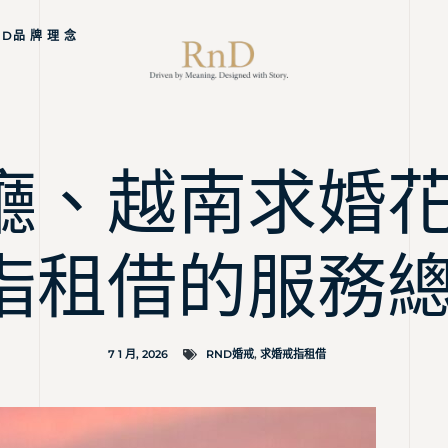
ND品 牌 理 念
廳、越南求婚
指租借的服務
7 1 月, 2026
RND婚戒
,
求婚戒指租借