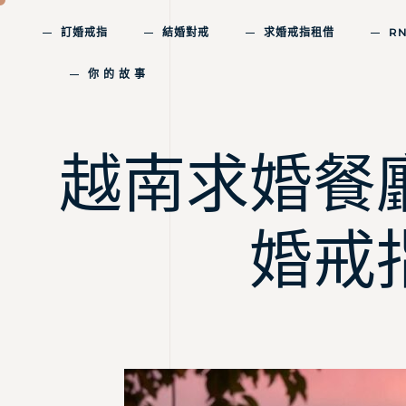
訂婚戒指
結婚對戒
求婚戒指租借
R
你 的 故 事
越南求婚餐
婚戒