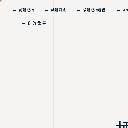
訂婚戒指
結婚對戒
求婚戒指租借
R
你 的 故 事