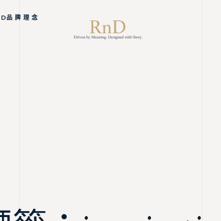
ND品 牌 理 念