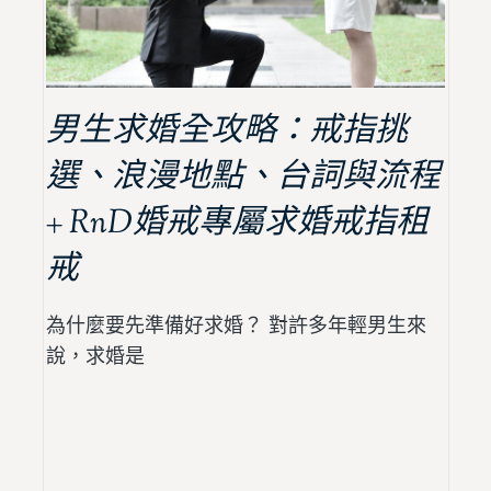
男生求婚全攻略：戒指挑
選、浪漫地點、台詞與流程
+ RnD婚戒專屬求婚戒指租
戒
為什麼要先準備好求婚？ 對許多年輕男生來
說，求婚是