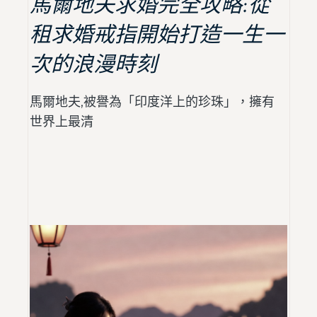
馬爾地夫求婚完全攻略:從
租求婚戒指開始打造一生一
次的浪漫時刻
馬爾地夫,被譽為「印度洋上的珍珠」，擁有
世界上最清