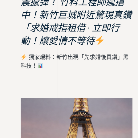
震撼彈！ 竹科工程師瘋搶
中！新竹巨城附近驚現真鑽
「求婚戒指租借 · 立即行
動！讓愛情不等待
獨家爆料：新竹出現「先求婚後買鑽」黑
科技！