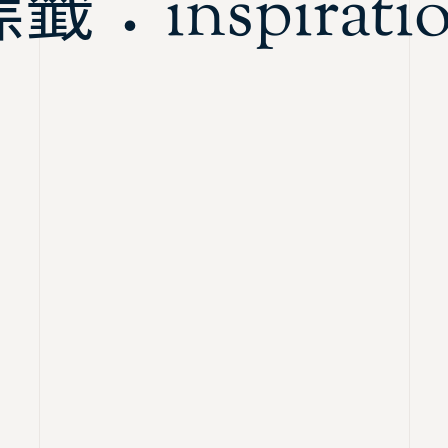
籤：inspirati