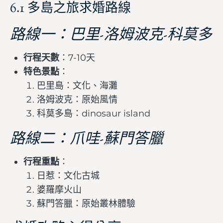
6.1 多島之旅求婚路線
路線一：巴里-洛姆波克-科莫多
行程天數
：7-10天
特色景點
：
巴里島：文化、海灘
洛姆波克：原始風情
科莫多島：dinosaur island
路線二：爪哇-蘇門答臘
行程重點
：
日惹：文化古城
婆羅摩火山
蘇門答臘：原始叢林體驗