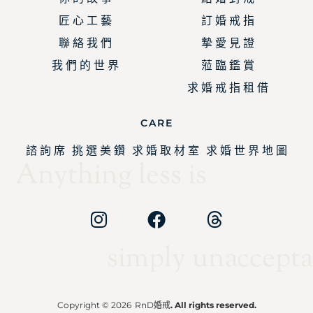
匠 心 工 藝
訂 婚 戒 指
聯 絡 我 們
摯 愛 見 證
我 們 的 世 界
蒞 臨 鑑 賞
求 婚 戒 指 租 借
CARE
諮 詢 席
挑 選 美 鑽
求 婚 取 材 室
求 婚 世 界 地 圖
Anything less is
simply unaccepta
Copyright © 2026
RnD婚戒
. All rights reserved.