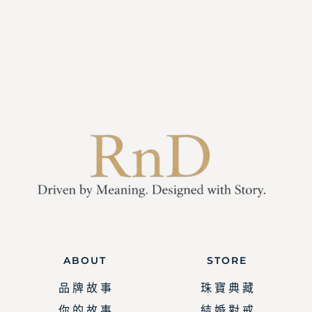
ABOUT
STORE
品 牌 故 事
珠 寶 典 藏
你 的 故 事
結 婚 對 戒