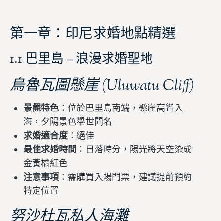
第一章：印尼求婚地點精選
1.1 巴里島 – 浪漫求婚聖地
烏魯瓦圖懸崖 (Uluwatu Cliff)
景觀特色
：位於巴里島南端，懸崖高聳入
海，夕陽景色舉世聞名
求婚適合度
：絕佳
最佳求婚時間
：日落時分，陽光將天空染成
金黃橘紅色
注意事項
：需購買入場門票，建議提前預約
特定位置
努沙杜瓦私人海灘