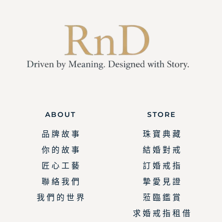
ABOUT
STORE
品 牌 故 事
珠 寶 典 藏
你 的 故 事
結 婚 對 戒
匠 心 工 藝
訂 婚 戒 指
聯 絡 我 們
摯 愛 見 證
我 們 的 世 界
蒞 臨 鑑 賞
求 婚 戒 指 租 借