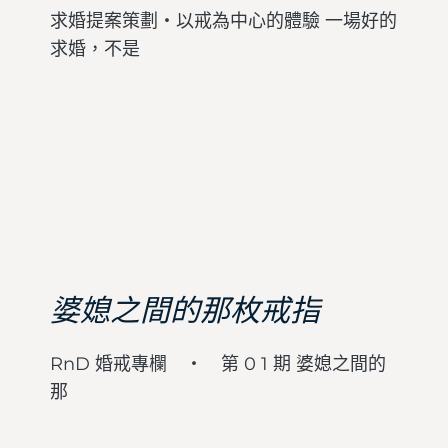
求婚提案策劃・以戒為中心的體驗 一場好的
求婚，不是
婆媳之間的那枚戒指
RnD 婚戒專欄 ・ 第 0 1 期 婆媳之間的
那