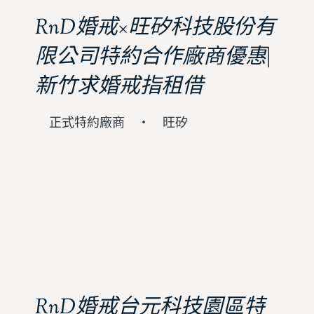
RnD婚戒×旺矽科技股份有
限公司特約合作廠商優惠|
新竹求婚戒指租借
正式特約廠商 ・ 旺矽
RnD婚戒台元科技園區特