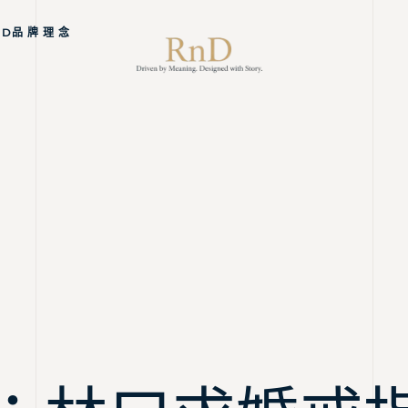
ND品 牌 理 念