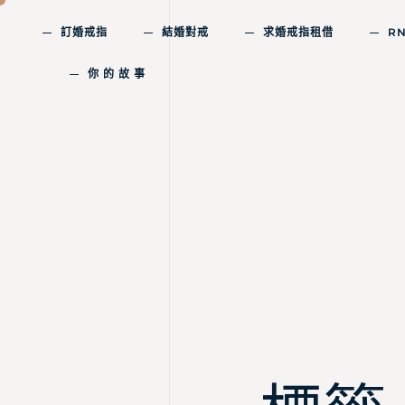
訂婚戒指
結婚對戒
求婚戒指租借
R
你 的 故 事