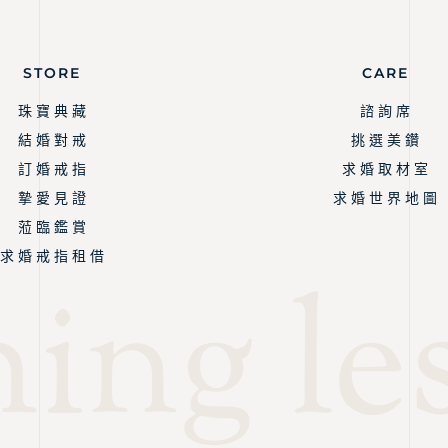
STORE
CARE
珠 寶 典 藏
諮 詢 席
結 婚 對 戒
挑 選 美 鑽
訂 婚 戒 指
求 婚 取 材 室
摯 愛 見 證
求 婚 世 界 地 圖
蒞 臨 鑑 賞
求 婚 戒 指 租 借
ng les