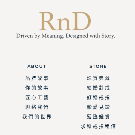
ABOUT
STORE
品 牌 故 事
珠 寶 典 藏
你 的 故 事
結 婚 對 戒
匠 心 工 藝
訂 婚 戒 指
聯 絡 我 們
摯 愛 見 證
我 們 的 世 界
蒞 臨 鑑 賞
求 婚 戒 指 租 借