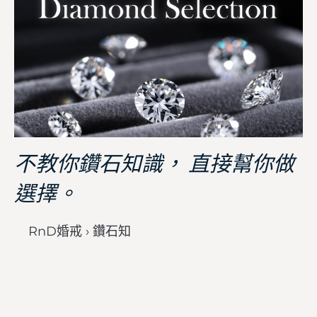
不教你鑽石知識， 直接幫你做
選擇。
RnD婚戒 › 鑽石知