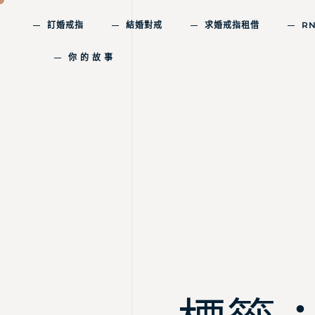
訂婚戒指
結婚對戒
求婚戒指租借
R
你 的 故 事