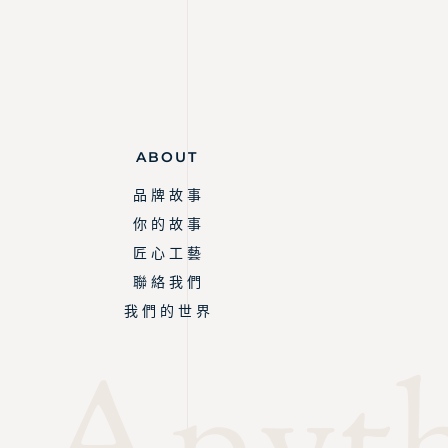
ABOUT
品 牌 故 事
你 的 故 事
匠 心 工 藝
聯 絡 我 們
我 們 的 世 界