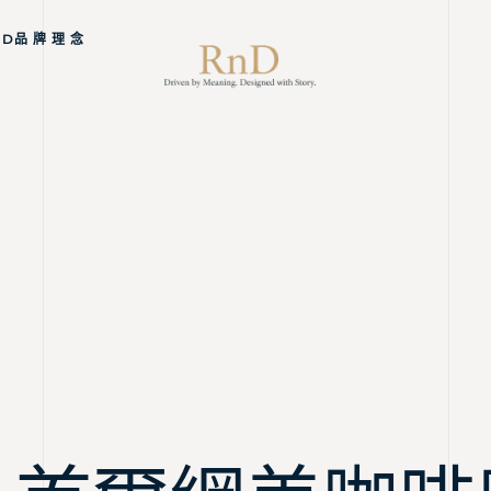
ND品 牌 理 念