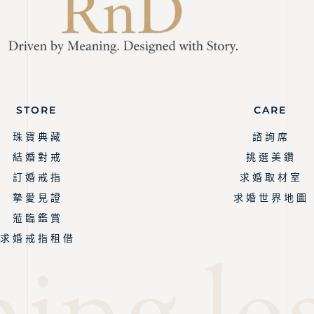
STORE
CARE
珠 寶 典 藏
諮 詢 席
結 婚 對 戒
挑 選 美 鑽
訂 婚 戒 指
求 婚 取 材 室
摯 愛 見 證
求 婚 世 界 地 圖
蒞 臨 鑑 賞
求 婚 戒 指 租 借