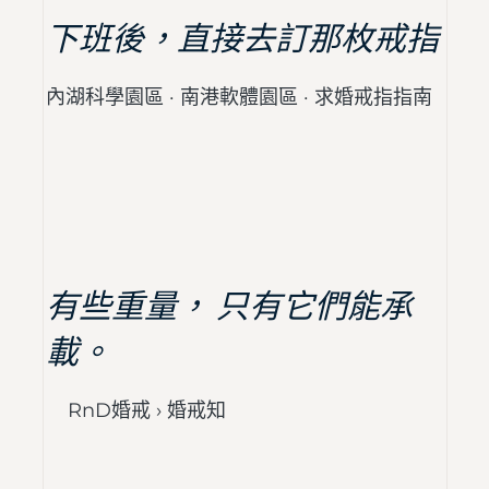
下班後，直接去訂那枚戒指
內湖科學園區 · 南港軟體園區 · 求婚戒指指南
有些重量， 只有它們能承
載。
RnD婚戒 › 婚戒知