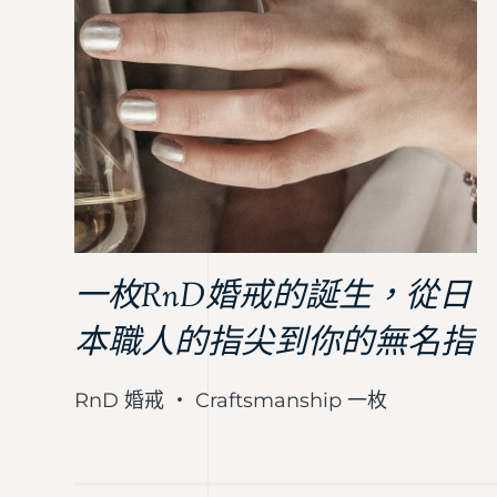
一枚RnD婚戒的誕生，從日
本職人的指尖到你的無名指
RnD 婚戒 ・ Craftsmanship 一枚