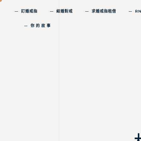
訂婚戒指
結婚對戒
求婚戒指租借
R
你 的 故 事