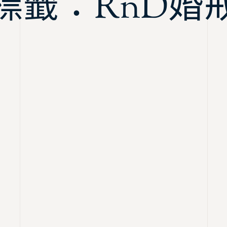
標籤：RnD婚