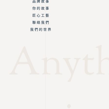
品 牌 故 事
你 的 故 事
匠 心 工 藝
聯 絡 我 們
我 們 的 世 界
Anythi