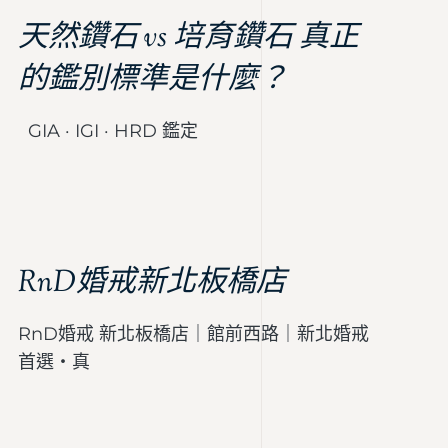
天然鑽石 vs 培育鑽石 真正
的鑑別標準是什麼？
GIA · IGI · HRD 鑑定
RnD婚戒新北板橋店
RnD婚戒 新北板橋店｜館前西路｜新北婚戒
首選・真