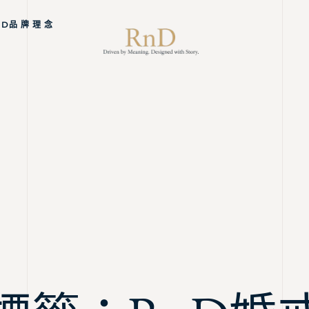
ND品 牌 理 念