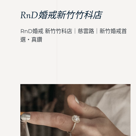
RnD婚戒新竹竹科店
RnD婚戒 新竹竹科店｜慈雲路｜新竹婚戒首
選・真鑽