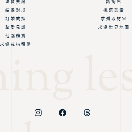
珠 寶 典 藏
諮 詢 席
結 婚 對 戒
挑 選 美 鑽
訂 婚 戒 指
求 婚 取 材 室
摯 愛 見 證
求 婚 世 界 地 圖
蒞 臨 鑑 賞
求 婚 戒 指 租 借
ng les