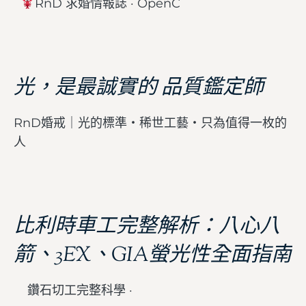
RnD 求婚情報誌 · OpenC
光，是最誠實的 品質鑑定師
RnD婚戒｜光的標準・稀世工藝・只為值得一枚的
人
比利時車工完整解析：八心八
箭、3EX、GIA螢光性全面指南
鑽石切工完整科學 ·