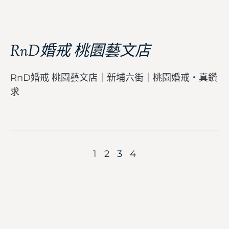
RnD婚戒 桃園藝文店
RnD婚戒 桃園藝文店｜新埔六街｜桃園婚戒・真鑽
求
1
2
3
4