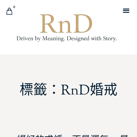
0
標籤：RnD婚戒