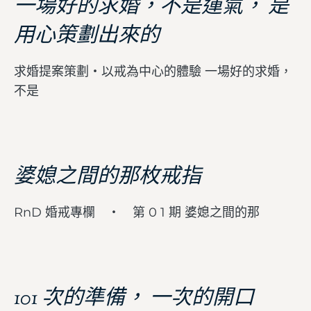
一場好的求婚，不是運氣， 是
用心策劃出來的
求婚提案策劃・以戒為中心的體驗 一場好的求婚，
不是
婆媳之間的那枚戒指
RnD 婚戒專欄 ・ 第 0 1 期 婆媳之間的那
101 次的準備， 一次的開口