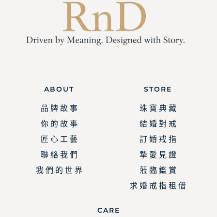
ABOUT
STORE
品 牌 故 事
珠 寶 典 藏
你 的 故 事
結 婚 對 戒
匠 心 工 藝
訂 婚 戒 指
聯 絡 我 們
摯 愛 見 證
我 們 的 世 界
蒞 臨 鑑 賞
求 婚 戒 指 租 借
CARE