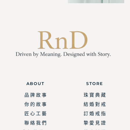
ABOUT
STORE
品 牌 故 事
珠 寶 典 藏
你 的 故 事
結 婚 對 戒
匠 心 工 藝
訂 婚 戒 指
聯 絡 我 們
摯 愛 見 證