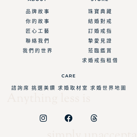
品 牌 故 事
珠 寶 典 藏
你 的 故 事
結 婚 對 戒
匠 心 工 藝
訂 婚 戒 指
聯 絡 我 們
摯 愛 見 證
我 們 的 世 界
蒞 臨 鑑 賞
求 婚 戒 指 租 借
CARE
諮 詢 席
挑 選 美 鑽
求 婚 取 材 室
求 婚 世 界 地 圖
Anything less is
simply unaccepta