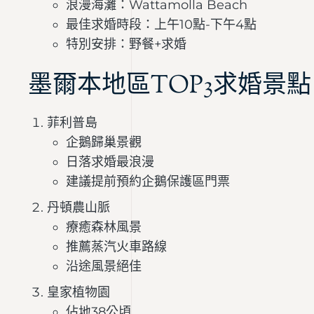
浪漫海灘：Wattamolla Beach
最佳求婚時段：上午10點-下午4點
特別安排：野餐+求婚
墨爾本地區TOP3求婚景點
菲利普島
企鵝歸巢景觀
日落求婚最浪漫
建議提前預約企鵝保護區門票
丹頓農山脈
療癒森林風景
推薦蒸汽火車路線
沿途風景絕佳
皇家植物園
佔地38公頃