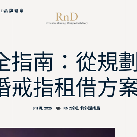
ND品 牌 理 念
全指南：從規
婚戒指租借方
3 11 月, 2025
RND婚戒
,
求婚戒指租借