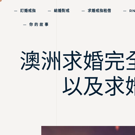
訂婚戒指
結婚對戒
求婚戒指租借
R
你 的 故 事
澳洲求婚完
以及求