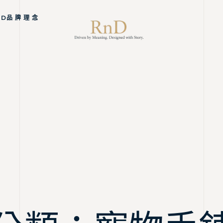
ND品 牌 理 念