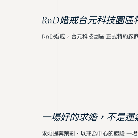
RnD婚戒台元科技園區
RnD婚戒 × 台元科技園區 正式特約廠
一場好的求婚，不是運
求婚提案策劃・以戒為中心的體驗 一