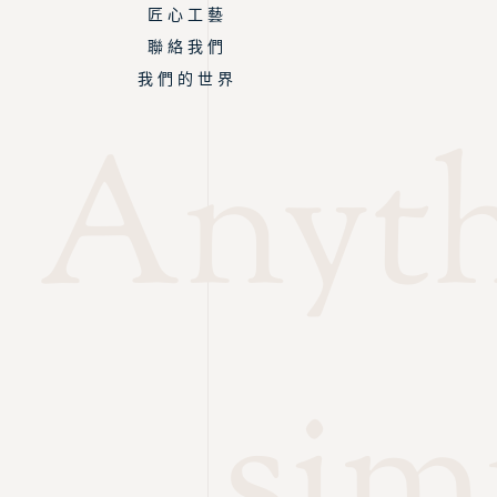
匠 心 工 藝
聯 絡 我 們
我 們 的 世 界
Anythi
sim