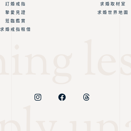
訂 婚 戒 指
求 婚 取 材 室
摯 愛 見 證
求 婚 世 界 地 圖
蒞 臨 鑑 賞
求 婚 戒 指 租 借
ng les
ply un