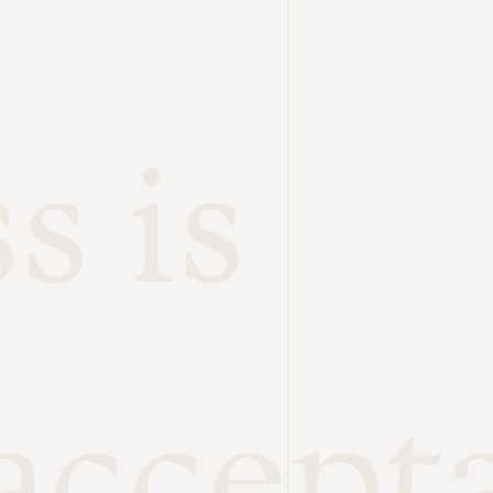
s is
accept