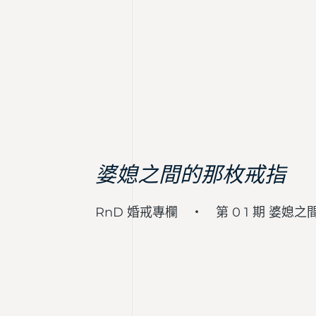
婆媳之間的那枚戒指
RnD 婚戒專欄 ・ 第 0 1 期 婆媳之