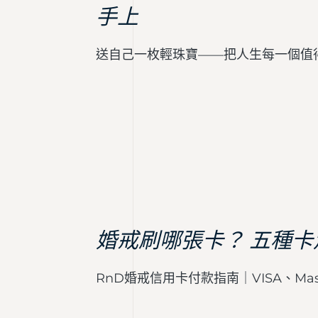
手上
送自己一枚輕珠寶——把人生每一個值
婚戒刷哪張卡？ 五種
RnD婚戒信用卡付款指南｜VISA、Mast