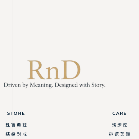
STORE
CARE
珠 寶 典 藏
諮 詢 席
結 婚 對 戒
挑 選 美 鑽