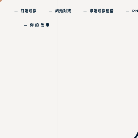
訂婚戒指
結婚對戒
求婚戒指租借
R
你 的 故 事